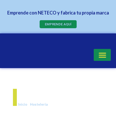
Emprende con NETECO y fabrica tu propia marca
EMPRENDE AQUÍ
Quienes Somos
NETECO – BRILL
ABRILLANTADOR PARA
MÁQUINAS LAVAVAJILLAS
Inicio
/
Hostelería
/ NETECO – BRILL Abrillantador para
Máquinas Lavavajillas