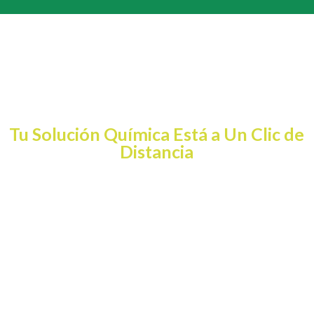
¡Contáctanos Hoy
Mismo!
Tu Solución Química Está a Un Clic de
Distancia
¿Listo para impulsar tu negocio con
fórmulas químicas
avanzadas?
Contáctanos
hoy mismo y
recibe una propuesta personalizada
para tu empresa.