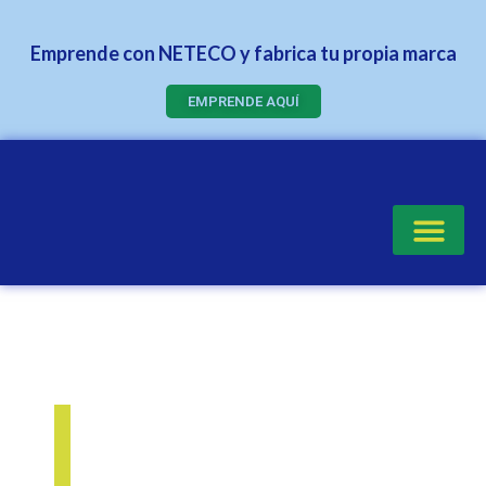
Emprende con NETECO y fabrica tu propia marca
EMPRENDE AQUÍ
Quienes Somos
¿CÓMO INICIAR UN NEGOCIO
DE FABRICACIÓN DE
PRODUCTOS DE LIMPIEZA