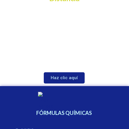
¿Listo para impulsar tu negocio con
fórmulas químicas
avanzadas?
Contáctanos
hoy mismo y
recibe una propuesta personalizada
para tu empresa.
Haz clic aquí
FÓRMULAS QUÍMICAS